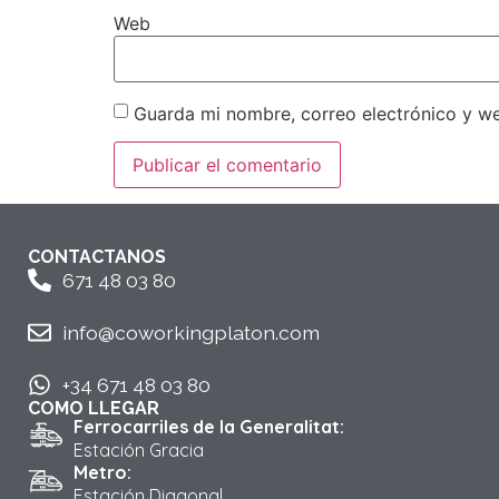
Web
Guarda mi nombre, correo electrónico y w
CONTACTANOS
671 48 03 80
info@coworkingplaton.com
+34 671 48 03 80
COMO LLEGAR
Ferrocarriles de la Generalitat:
Estación Gracia
Metro:
Estación Diagonal