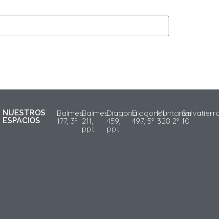
NUESTROS
Balmes
Balmes
Diagonal
Diagonal
Muntaner
Salvatierr
ESPACIOS
177, 3º
211,
459,
497, 5º
328 2º
10
ppl.
ppl.